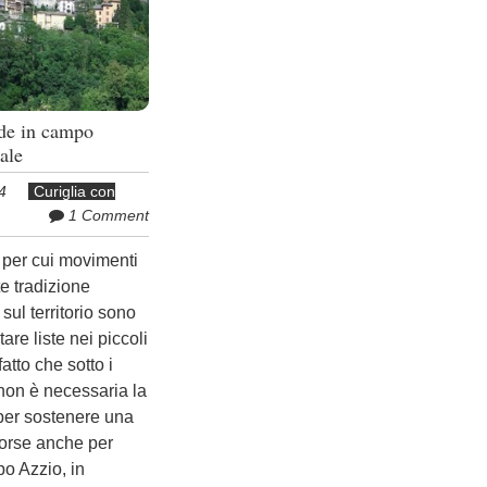
nde in campo
ale
4
Curiglia con
1 Comment
 per cui movimenti
te tradizione
sul territorio sono
are liste nei piccoli
fatto che sotto i
 non è necessaria la
 per sostenere una
orse anche per
o Azzio, in