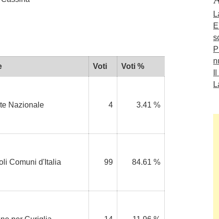
L
E
s
P
n
e
Voti
Voti %
I
L
te Nazionale
4
3.41 %
oli Comuni d'Italia
99
84.61 %