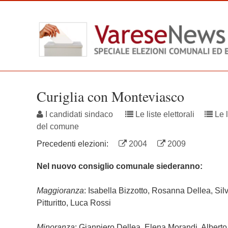
Skip
to
main
content
Curiglia con Monteviasco
I candidati sindaco
Le liste elettorali
Le l
del comune
Precedenti elezioni:
2004
2009
Nel nuovo consiglio comunale siederanno:
Maggioranza
: Isabella Bizzotto, Rosanna Dellea, Sil
Pitturitto, Luca Rossi
Minoranza
: Gianpiero Dellea, Elena Morandi, Albert