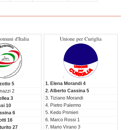
omuni d'Italia
Unione per Curiglia
1. Elena Morandi 4
zotto 5
2. Alberto Cassina 5
nazzi 2
3. Tiziano Morandi
llea 3
4. Pietro Palermo
ssi 10
5. Kedo Primieri
ssina 6
6. Marco Rossi 1
tti 16
7. Mario Virano 3
turito 27