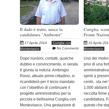
Il dado è tratto, nasce la
Curiglia, sce
candidatura "Ambroter"
Fronte Nazion
17 Aprile 2014
Curiglia con
15 Aprile 201
No Comments
Monteviasco
Monteviasco
Dopo riunioni, contatti, qualche
Uno dei motivi
dubbio e convincimento, in serata
privi di una for
è giunta la notizia: Ambrogio
amministrativa 
Rossi, attuale primo cittadino, si
spinti a present
ricandiderà per il terzo mandato
centri, sta nel 
con l’obiettivo di continuare il
1.000 abitanti
progetto amministrativo per la
raccolta firme
piccola e bellissima Curiglia con
candidatura. F
Monteviasco. Una gestazione di
questo che dop