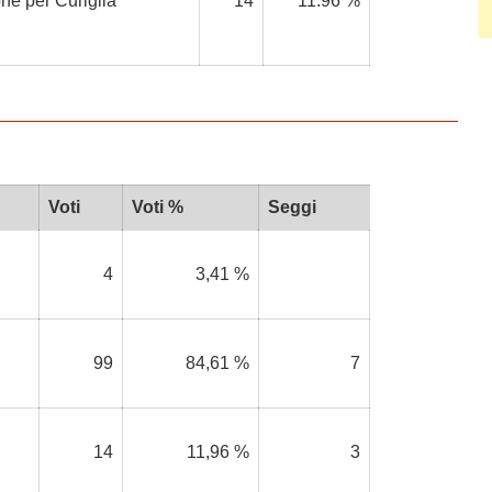
ne per Curiglia
14
11.96 %
Voti
Voti %
Seggi
4
3,41 %
99
84,61 %
7
14
11,96 %
3