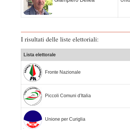
Giampiero Dellea
Unio
I risultati delle liste elettoriali:
Lista elettorale
Fronte Nazionale
Piccoli Comuni d'Italia
Unione per Curiglia