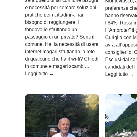
sarà quello di far confluire bisogni
Monteviasco, a
e necessità per cercare soluzioni
preferenze che i
pratiche per i cittadini»: hai
hanno riservato
bisogno di raggiungere il
l’84%. Rossi i
fondovalle sfruttando un
l’”Ambroter” il
passaggio di un privato? Senti il
Curiglia con M
comune. Hai la necessità di usare
avrà all’opposi
internet magari sfruttando la rete
consiglieri di 
di qualcuno che ha il wi-fi? Chiedi
Esclusi dal co
in comune e magari scambi…
candidati del 
Leggi tutto
→
Leggi tutto
→