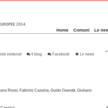
Skip to content
Home
Comuni
Le ne
Menu
»
iste elettorali
Il blog
Facebook
Le news
vana Rossi, Fabrizio Cassina, Guido Gianotti, Giuliano
A
o Cassina