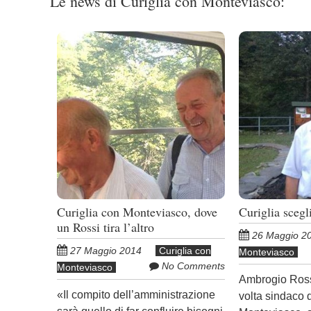
Le news di Curiglia con Monteviasco:
Curiglia con Monteviasco, dove
Curiglia scegl
un Rossi tira l’altro
26 Maggio 2
27 Maggio 2014
Curiglia con
Monteviasco
No Comments
Monteviasco
Ambrogio Rossi
«Il compito dell’amministrazione
volta sindaco d