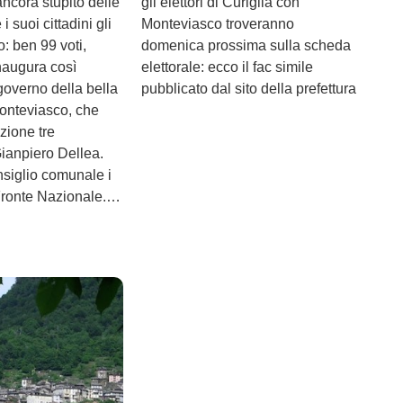
ncora stupito delle
gli elettori di Curiglia con
 suoi cittadini gli
Monteviasco troveranno
: ben 99 voti,
domenica prossima sulla scheda
naugura così
elettorale: ecco il fac simile
 governo della bella
pubblicato dal sito della prefettura
onteviasco, che
zione tre
Gianpiero Dellea.
nsiglio comunale i
Fronte Nazionale.…