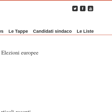
ws
Le Tappe
Candidati sindaco
Le Liste
Elezioni europee
rticoli recenti