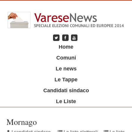
Skip
to
main
content
Skip to content
Home
Menu
Comuni
Le news
Le Tappe
Candidati sindaco
Le Liste
Mornago