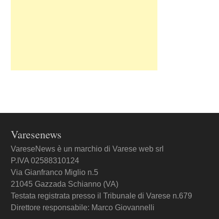
Varesenews
VareseNews è un marchio di Varese web srl
P.IVA 02588310124
Via Gianfranco Miglio n.5
21045 Gazzada Schianno (VA)
Testata registrata presso il Tribunale di Varese n.679
Direttore responsabile: Marco Giovannelli