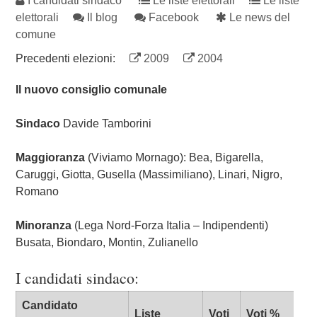
I candidati sindaco
Le liste elettorali
Le liste
elettorali
Il blog
Facebook
Le news del
comune
Precedenti elezioni:
2009
2004
Il nuovo consiglio comunale
Sindaco
Davide Tamborini
Maggioranza
(Viviamo Mornago): Bea, Bigarella,
Caruggi, Giotta, Gusella (Massimiliano), Linari, Nigro,
Romano
Minoranza
(Lega Nord-Forza Italia – Indipendenti)
Busata, Biondaro, Montin, Zulianello
I candidati sindaco:
Candidato
Liste
Voti
Voti %