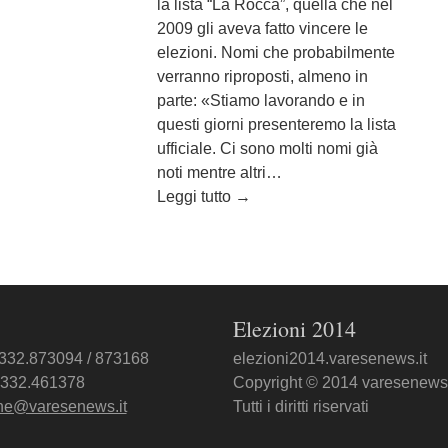
la lista “La Rocca”, quella che nel
2009 gli aveva fatto vincere le
elezioni. Nomi che probabilmente
verranno riproposti, almeno in
parte: «Stiamo lavorando e in
questi giorni presenteremo la lista
ufficiale. Ci sono molti nomi già
noti mentre altri…
Leggi tutto
→
Elezioni 2014
0332.873094 / 873168
elezioni2014.varesenews.it
0332.461378
Copyright © 2014 varesenews.
ne@varesenews.it
Tutti i diritti riservati