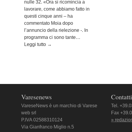
nulle 32. «Ora si ricomincia a
lavorare, come abbiamo fatto in
questi cinque anni – ha
commentato Moia dopo
l’annuncio della rielezione -. In
programma ci sono tante…
Leggi tutto
→
Varesenews
Contatti
VareseNews è un marchio di Varese
Tel. +39.
web srl
Fax +39.
P.IVA 02588310124
» redazio
Via Gianfranco Miglio n.5