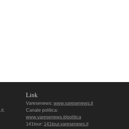
Link
Varesenews:
www.varesenews.it
it.
Canale politica:
www.varesenews.it/politica
141tour:
141tour.varesenews.it