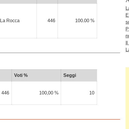
L
E
La Rocca
446
100.00 %
s
P
n
I
L
Voti %
Seggi
446
100,00 %
10