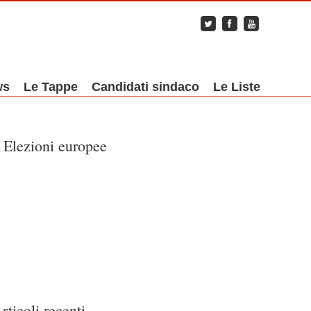
ws
Le Tappe
Candidati sindaco
Le Liste
Elezioni europee
rticoli recenti