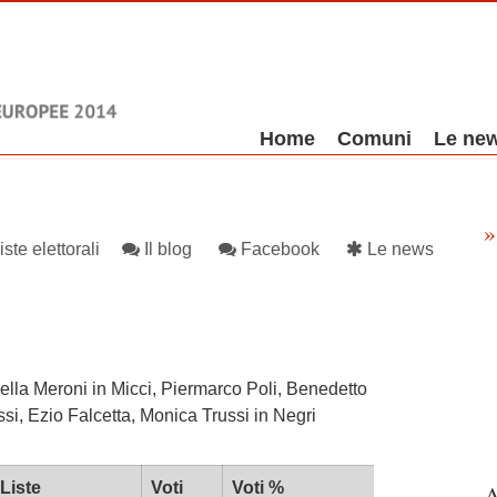
Skip to content
Home
Comuni
Le ne
Menu
»
iste elettorali
Il blog
Facebook
Le news
ella Meroni in Micci, Piermarco Poli, Benedetto
si, Ezio Falcetta, Monica Trussi in Negri
Liste
Voti
Voti %
A